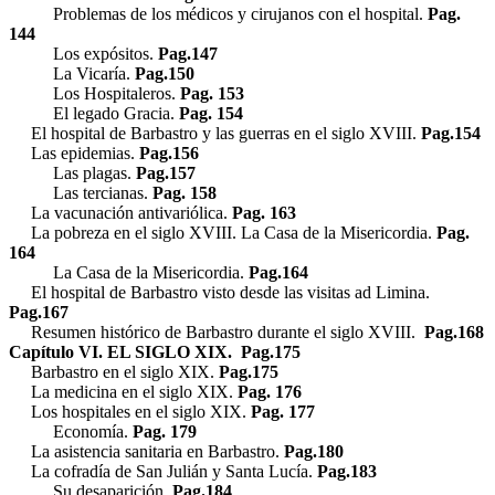
Problemas de los médicos y cirujanos con el hospital.
Pag.
144
Los expósitos.
Pag.147
La Vicaría.
Pag.150
Los Hospitaleros.
Pag. 153
El legado Gracia.
Pag. 154
El hospital de Barbastro y las guerras en el siglo XVIII.
Pag.154
Las epidemias.
Pag.156
Las plagas.
Pag.157
Las tercianas.
Pag. 158
La vacunación antivariólica.
Pag. 163
La pobreza en el siglo XVIII. La Casa de la Misericordia.
Pag.
164
La Casa de la Misericordia.
Pag.164
El hospital de Barbastro visto desde las visitas ad Limina.
Pag.167
Resumen histórico de Barbastro durante el siglo XVIII.
Pag.168
Capítulo VI. EL SIGLO XIX. Pag.175
Barbastro en el siglo XIX.
Pag.175
La medicina en el siglo XIX.
Pag. 176
Los hospitales en el siglo XIX.
Pag. 177
Economía.
Pag. 179
La asistencia sanitaria en Barbastro.
Pag.180
La cofradía de San Julián y Santa Lucía.
Pag.183
Su desaparición.
Pag.184