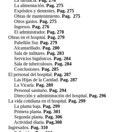
La farmacia.
Pag. 274
La alimentación.
Pag. 275
Expósitos y dementes.
Pag. 275
Obras de mantenimiento.
Pag. 275
Otros gastos.
Pag. 275
Ingresos.
Pag. 276
El administrador.
Pag. 278
Obras en el hospital.
Pag. 279
Pabellón Sur.
Pag. 279
Alcantarillado.
Pag. 280
Sala de militares.
Pag. 283
Servicios higiénicos.
Pag. 284
Sala de tuberculosos.
Pag. 284
Conclusiones.
Pag. 285
El personal del hospital.
Pag. 287
Las Hijas de la Caridad.
Pag. 287
La Vicaría.
Pag. 289
Personal sanitario.
Pag. 294
Dirección y administración del hospital.
Pag. 296
La vida cotidiana en el hospital.
Pag. 299
La planta baja.
Pag. 299
Primera planta.
Pag. 301
Segunda planta.
Pag. 306
Actividad diaria.
Pag.308
Ingresados.
Pag. 310