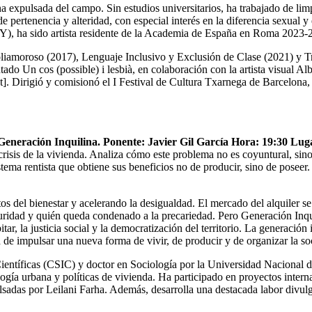
a expulsada del campo. Sin estudios universitarios, ha trabajado de li
de pertenencia y alteridad, con especial interés en la diferencia sexual
), ha sido artista residente de la Academia de España en Roma 2023-
oroso (2017), Lenguaje Inclusivo y Exclusión de Clase (2021) y Trípt
do Un cos (possible) i lesbià, en colaboración con la artista visual Al
 Dirigió y comisionó el I Festival de Cultura Txarnega de Barcelona,
o Generación Inquilina. Ponente: Javier Gil García Hora: 19:30 Lu
risis de la vivienda. Analiza cómo este problema no es coyuntural, sino e
tema rentista que obtiene sus beneficios no de producir, sino de poseer.
os del bienestar y acelerando la desigualdad. El mercado del alquiler s
eguridad y quién queda condenado a la precariedad. Pero Generación Inq
 la justicia social y la democratización del territorio. La generación in
 de impulsar una nueva forma de vivir, de producir y de organizar la so
Científicas (CSIC) y doctor en Sociología por la Universidad Nacional 
ogía urbana y políticas de vivienda. Ha participado en proyectos interna
ulsadas por Leilani Farha. Además, desarrolla una destacada labor divul