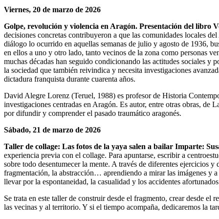
Viernes, 20 de marzo de 2026
Golpe, revolución y violencia en Aragón. Presentación del libro
decisiones concretas contribuyeron a que las comunidades locales del 
diálogo lo ocurrido en aquellas semanas de julio y agosto de 1936, b
en ellos a uno y otro lado, tanto vecinos de la zona como personas ve
muchas décadas han seguido condicionando las actitudes sociales y pol
la sociedad que también reivindica y necesita investigaciones avanzadas
dictadura franquista durante cuarenta años.
David Alegre Lorenz (Teruel, 1988) es profesor de Historia Contempor
investigaciones centradas en Aragón. Es autor, entre otras obras, de
por difundir y comprender el pasado traumático aragonés.
Sábado, 21 de marzo de 2026
Taller de collage: Las fotos de la yaya salen a bailar Imparte: S
experiencia previa con el collage. Para apuntarse, escribir a
centroes
sobre todo desentumecer la mente. A través de diferentes ejercicios y 
fragmentación, la abstracción… aprendiendo a mirar las imágenes y a 
llevar por la espontaneidad, la casualidad y los accidentes afortunados
Se trata en este taller de construir desde el fragmento, crear desde e
las vecinas y al territorio. Y si el tiempo acompaña, dedicaremos la ta