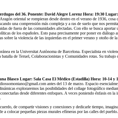
 Verdugos del 36. Ponente: David Alegre Lorenz Hora: 19:30 Lugar
Aragón oriental se rompieran desde dentro en el verano de 1936, cosa qu
uscando una comprensión más compleja y a ras de suelo que nos permitan
nidas de fuera de las comunidades afectadas. Con ello se busca aportar
íticas de los españoles. Esto pasa precisamente por poner en diálogo a
 sobre la violencia de las izquierdas en el primer verano y otoño de la g
ánea en la Universitat Autònoma de Barcelona. Especialista en violenc
 La batalla de Teruel, Colaboracionistas y Comunidades rotas. Su traba
usana Blasco Lugar: Sala Casa El Médico (Estadilla) Hora: 10-14 y 
tudiossomontano@gmail.com
antes del 13 de marzo. Espacio esencialment
dinámicas exploraremos las posibilidades del collage fotográfico mediant
conectarlas desde diferentes enfoques. A veces poniendo énfasis en la 
.
l recuerdo, de compartir visiones y conexiones y dedicarle tiempo, imagi
rde a colocar pequeñas piezas murales efímeras por las calles del pueblo.