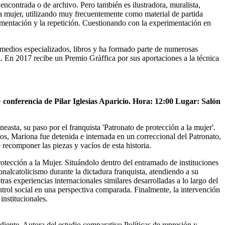
 encontrada o de archivo. Pero también es ilustradora, muralista,
 la mujer, utilizando muy frecuentemente como material de partida
agmentación y la repetición. Cuestionando con la experimentación en
n medios especializados, libros y ha formado parte de numerosas
. En 2017 recibe un Premio Gràffica por sus aportaciones a la técnica
+ conferencia de Pilar Iglesias Aparicio. Hora: 12:00 Lugar: Salón
asta, su paso por el franquista 'Patronato de protección a la mujer'.
s, Mariona fue detenida e internada en un correccional del Patronato,
 recomponer las piezas y vacíos de esta historia.
Protección a la Mujer. Situándolo dentro del entramado de instituciones
onalcatolicismo durante la dictadura franquista, atendiendo a su
as experiencias internacionales similares desarrolladas a lo largo del
trol social en una perspectiva comparada. Finalmente, la intervención
institucionales.
diente. Autora del estudio comparativo Políticas de represión y