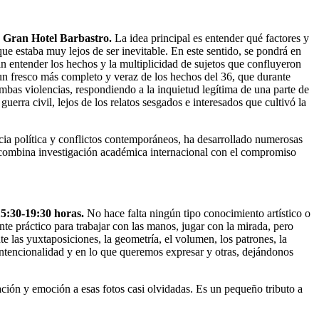
: Gran Hotel Barbastro.
La idea principal es entender qué factores y
e estaba muy lejos de ser inevitable. En este sentido, se pondrá en
 entender los hechos y la multiplicidad de sujetos que confluyeron
 un fresco más completo y veraz de los hechos del 36, que durante
mbas violencias, respondiendo a la inquietud legítima de una parte de
uerra civil, lejos de los relatos sesgados e interesados que cultivó la
ia política y conflictos contemporáneos, ha desarrollado numerosas
jo combina investigación académica internacional con el compromiso
15:30-19:30 horas.
No hace falta ningún tipo conocimiento artístico o
e práctico para trabajar con las manos, jugar con la mirada, pero
e las yuxtaposiciones, la geometría, el volumen, los patrones, la
intencionalidad y en lo que queremos expresar y otras, dejándonos
nación y emoción a esas fotos casi olvidadas. Es un pequeño tributo a