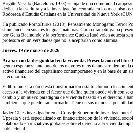
Brigitte Vasallo (Barcelona, 1973) es hija de una comunidad campesin
dedica a la escritura y a la investigación, centrada en los mecanismos 
Rodoreda d'Estudis Catalans en la Universidad de Nueva York (CUNY
Ha publicado PornoBurka (2013), Pensamiento Monógamo Terror Poliam
simultáneos en sus tres lenguas maternas. Como dramaturga ha presenta
por Gena Baamonde y la performance Queixa [què volen aquesta gent].
profesora en universidades que no la aceptarían como alumna.
Jueves, 19 de marzo de 2026
Acabar con la desigualdad en la vivienda. Presentación del libr
genera esperanza ante uno de los mayores retos de nuestro tiempo: la c
activo financiero del capitalismo contemporáneo y en la base de un sis
la economía.
El libro muestra cómo esta transformación está fracturando los cimient
acceso a la vivienda en el factor que define quién puede vivir con s
cambio y un nuevo paradigma de vivienda basado en el derecho a habitar,
también la que puede transformarlo. Tiene en sus manos la posibilidad
Javier Gil es investigador en el Consejo Superior de Investigaciones 
Uppsala y está especializado en financiarización de la vivienda, sociol
colaborado en iniciativas globales sobre el derecho a la vivienda imp
habitacional.