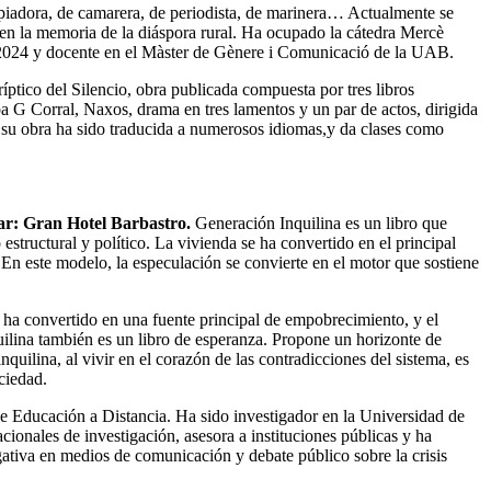
mpiadora, de camarera, de periodista, de marinera… Actualmente se
 y en la memoria de la diáspora rural. Ha ocupado la cátedra Mercè
2024 y docente en el Màster de Gènere i Comunicació de la UAB.
ico del Silencio, obra publicada compuesta por tres libros
ba G Corral, Naxos, drama en tres lamentos y un par de actos, dirigida
 su obra ha sido traducida a numerosos idiomas,y da clases como
gar: Gran Hotel Barbastro.
Generación Inquilina es un libro que
structural y político. La vivienda se ha convertido en el principal
 En este modelo, la especulación se convierte en el motor que sostiene
e ha convertido en una fuente principal de empobrecimiento, y el
uilina también es un libro de esperanza. Propone un horizonte de
quilina, al vivir en el corazón de las contradicciones del sistema, es
ciedad.
de Educación a Distancia. Ha sido investigador en la Universidad de
cionales de investigación, asesora a instituciones públicas y ha
gativa en medios de comunicación y debate público sobre la crisis