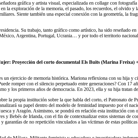
ñadora gráfica y artista visual, especializada en collage con fotografía
 en la exploración de la memoria, el pasado, los recuerdos, el olvido y
amiliares. Siente también una especial conexión con la geometría, la fr
esidencia. Su trabajo, tanto gráfico como artístico, ha sido reseñado e
éxico, Argentina, Portugal, Ucrania… y por todo el territorio nacional
 Mujer: Proyección del corto documental Els Buits (Marina Freixa) 
n ejercicio de memoria histórica. Mariona reflexiona con su hija y cine
¿Puede romper con el silencio perpetuado entre generaciones? Con 17 año
smo y los primeros años de democracia. En 2023, ella y su hija tratan de
obre la propia institución sobre la que habla del corto, el Patronato de 
se analizará su papel dentro del modelo de feminidad impuesto por el naci
uesca y Aragón. Asimismo, se pondrá en relación esta institución con otr
y Bebés de Irlanda, con el fin de contextualizar estos sistemas de con
 y garantías de no repetición vinculados a las víctimas de estas políticas 
idad de Málaga. Militante feminista y educadora e investigadora indepen