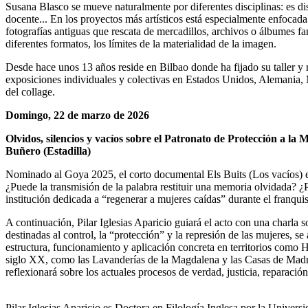
Susana Blasco se mueve naturalmente por diferentes disciplinas: es dise
docente... En los proyectos más artísticos está especialmente enfocada
fotografías antiguas que rescata de mercadillos, archivos o álbumes f
diferentes formatos, los límites de la materialidad de la imagen.
Desde hace unos 13 años reside en Bilbao donde ha fijado su taller y r
exposiciones individuales y colectivas en Estados Unidos, Alemania, M
del collage.
Domingo, 22 de marzo de 2026
Olvidos, silencios y vacíos sobre el Patronato de Protección a la
Buñero (Estadilla)
Nominado al Goya 2025, el corto documental Els Buits (Los vacíos) es u
¿Puede la transmisión de la palabra restituir una memoria olvidada? 
institución dedicada a “regenerar a mujeres caídas” durante el franqui
A continuación, Pilar Iglesias Aparicio guiará el acto con una charla s
destinadas al control, la “protección” y la represión de las mujeres, 
estructura, funcionamiento y aplicación concreta en territorios como H
siglo XX, como las Lavanderías de la Magdalena y las Casas de Madres 
reflexionará sobre los actuales procesos de verdad, justicia, reparación
Pilar Iglesias Aparicio es Doctora en Filología Inglesa por la Univers