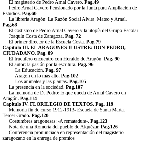
El magisterio de Pedro Arnal Cavero.
Pag.49
Pedro Arnal Cavero Pensionado por la Junta para Ampliación de
Estudios.
Pag.60
La librería Aragón: La Razón Social Alvira, Mateo y Arnal.
Pag.68
El costismo de Pedro Arnal Cavero y la utopía del Grupo Escolar
Joaquín Costa de Zaragoza.
Pag. 72
El primer director de la Escuela Costa.
Pag.79
Capítulo III. EL ARAGONÉS ILUSTRE: DON PEDRO,
CIUDADANO. Pag. 89
El fructífero encuentro con Heraldo de Aragón.
Pag. 90
El autor: la pasión por la escritura.
Pag. 96
La Educación.
Pag. 97
Aragón en lo más alto.
Pag.102
Los animales y las plantas.
Pag.105
La presencia en la sociedad.
Pag.107
La memoria de D. Pedro: lo que queda de Arnal Cavero en
Aragón.
Pag.114
Capítulo IV. FLORILEGIO DE TEXTOS. Pag. 119
Memoria fin de curso 1912-1913- Escuela de Santa Marta.
Tercer Grado.
Pag.120
Costumbres aragonesas: -A rematadura-.
Pag.123
Nota de una Romería del pueblo de Alquézar.
Pag.126
Conferencia pronunciada en representación del magisterio
zaragozano en la entrega de premios