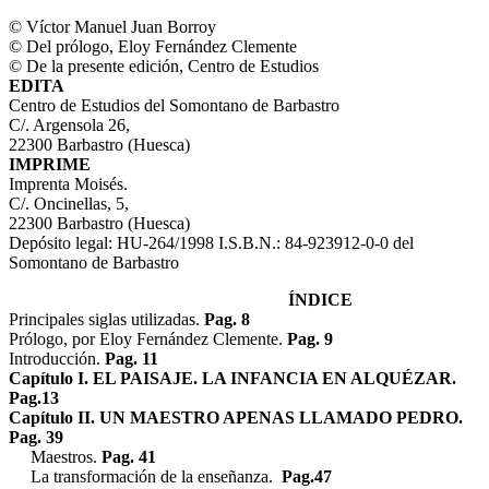
© Víctor Manuel Juan Borroy
© Del prólogo, Eloy Fernández Clemente
© De la presente edición, Centro de Estudios
EDITA
Centro de Estudios del Somontano de Barbastro
C/. Argensola 26,
22300 Barbastro (Huesca)
IMPRIME
Imprenta Moisés.
C/. Oncinellas, 5,
22300 Barbastro (Huesca)
Depósito legal: HU-264/1998 I.S.B.N.: 84-923912-0-0 del
Somontano de Barbastro
ÍNDICE
Principales siglas utilizadas.
Pag. 8
Prólogo, por Eloy Fernández Clemente.
Pag. 9
Introducción.
Pag. 11
Capítulo I. EL PAISAJE. LA INFANCIA EN ALQUÉZAR.
Pag.13
Capítulo II. UN MAESTRO APENAS LLAMADO PEDRO.
Pag. 39
Maestros.
Pag. 41
La transformación de la enseñanza.
Pag.47